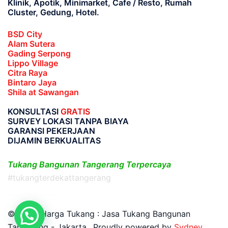
Klinik, Apotik, Minimarket, Cafe / Resto, Rumah
Cluster, Gedung, Hotel.
BSD City
Alam Sutera
Gading Serpong
Lippo Village
Citra Raya
Bintaro Jaya
Shila at Sawangan
KONSULTASI
GRATIS
SURVEY LOKASI TANPA BIAYA
GARANSI PEKERJAAN
DIJAMIN BERKUALITAS
Tukang Bangunan Tangerang Terpercaya
#tukangterdekattangerang
© 2026 Harga Tukang : Jasa Tukang Bangunan
Tangerang - Jakarta.. Proudly powered by
Sydney