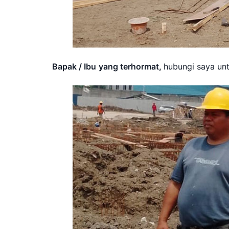
Bapak / Ibu
yang terhormat,
hubungi saya unt