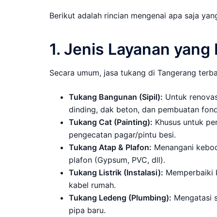
Berikut adalah rincian mengenai apa saja yan
1. Jenis Layanan yang
Secara umum, jasa tukang di Tangerang terbag
Tukang Bangunan (Sipil):
Untuk renovasi
dinding, dak beton, dan pembuatan fond
Tukang Cat (Painting):
Khusus untuk peng
pengecatan pagar/pintu besi.
Tukang Atap & Plafon:
Menangani keboco
plafon (Gypsum, PVC, dll).
Tukang Listrik (Instalasi):
Memperbaiki k
kabel rumah.
Tukang Ledeng (Plumbing):
Mengatasi s
pipa baru.