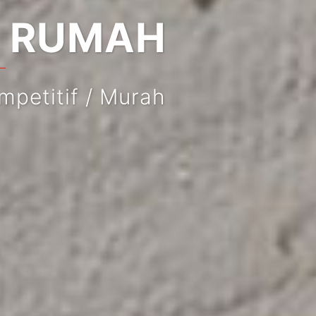
UMAH
if / Murah