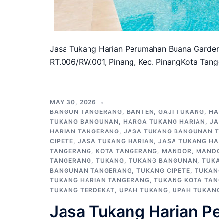
Jasa Tukang Harian Perumahan Buana Gardeni
RT.006/RW.001, Pinang, Kec. PinangKota Tang
MAY 30, 2026
BANGUN TANGERANG
,
BANTEN
,
GAJI TUKANG
,
HA
TUKANG BANGUNAN
,
HARGA TUKANG HARIAN
,
JA
HARIAN TANGERANG
,
JASA TUKANG BANGUNAN 
CIPETE
,
JASA TUKANG HARIAN
,
JASA TUKANG HA
TANGERANG
,
KOTA TANGERANG
,
MANDOR
,
MAND
TANGERANG
,
TUKANG
,
TUKANG BANGUNAN
,
TUK
BANGUNAN TANGERANG
,
TUKANG CIPETE
,
TUKAN
TUKANG HARIAN TANGERANG
,
TUKANG KOTA TA
TUKANG TERDEKAT
,
UPAH TUKANG
,
UPAH TUKAN
Jasa Tukang Harian P