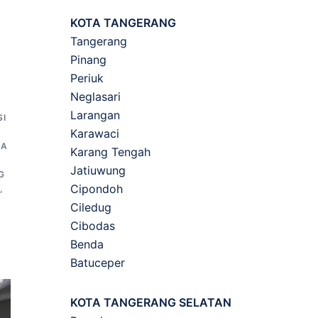
KOTA TANGERANG
Tangerang
Pinang
Periuk
Neglasari
Larangan
SI
Karawaci
G
SA
Karang Tengah
Jatiuwung
G
Cipondoh
,
Ciledug
Cibodas
Benda
Batuceper
KOTA TANGERANG SELATAN