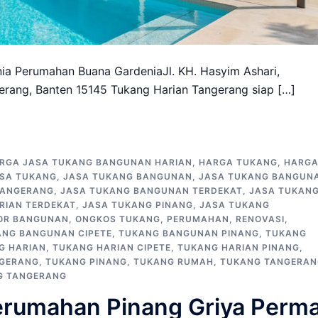
a Perumahan Buana GardeniaJl. KH. Hasyim Ashari,
erang, Banten 15145 Tukang Harian Tangerang siap […]
RGA JASA TUKANG BANGUNAN HARIAN
,
HARGA TUKANG
,
HARG
SA TUKANG
,
JASA TUKANG BANGUNAN
,
JASA TUKANG BANGUN
TANGERANG
,
JASA TUKANG BANGUNAN TERDEKAT
,
JASA TUKAN
RIAN TERDEKAT
,
JASA TUKANG PINANG
,
JASA TUKANG
OR BANGUNAN
,
ONGKOS TUKANG
,
PERUMAHAN
,
RENOVASI
,
ANG BANGUNAN CIPETE
,
TUKANG BANGUNAN PINANG
,
TUKANG
G HARIAN
,
TUKANG HARIAN CIPETE
,
TUKANG HARIAN PINANG
,
NGERANG
,
TUKANG PINANG
,
TUKANG RUMAH
,
TUKANG TANGERAN
G TANGERANG
erumahan Pinang Griya Perma