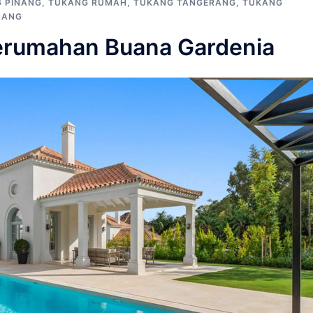
 PINANG
,
TUKANG RUMAH
,
TUKANG TANGERANG
,
TUKANG
RANG
erumahan Buana Gardenia