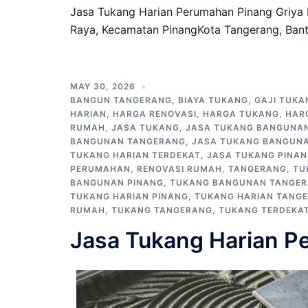
Jasa Tukang Harian Perumahan Pinang Griya 
Raya, Kecamatan PinangKota Tangerang, Bant
MAY 30, 2026
BANGUN TANGERANG
,
BIAYA TUKANG
,
GAJI TUKA
HARIAN
,
HARGA RENOVASI
,
HARGA TUKANG
,
HAR
RUMAH
,
JASA TUKANG
,
JASA TUKANG BANGUNA
BANGUNAN TANGERANG
,
JASA TUKANG BANGUNA
TUKANG HARIAN TERDEKAT
,
JASA TUKANG PINA
PERUMAHAN
,
RENOVASI RUMAH
,
TANGERANG
,
TU
BANGUNAN PINANG
,
TUKANG BANGUNAN TANGE
TUKANG HARIAN PINANG
,
TUKANG HARIAN TANG
RUMAH
,
TUKANG TANGERANG
,
TUKANG TERDEKA
Jasa Tukang Harian P