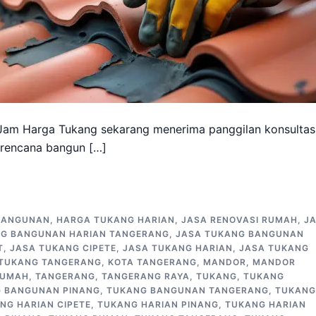
Jam Harga Tukang sekarang menerima panggilan konsultas
 rencana bangun […]
BANGUNAN
,
HARGA TUKANG HARIAN
,
JASA RENOVASI RUMAH
,
J
NG BANGUNAN HARIAN TANGERANG
,
JASA TUKANG BANGUNAN
T
,
JASA TUKANG CIPETE
,
JASA TUKANG HARIAN
,
JASA TUKANG
 TUKANG TANGERANG
,
KOTA TANGERANG
,
MANDOR
,
MANDOR
RUMAH
,
TANGERANG
,
TANGERANG RAYA
,
TUKANG
,
TUKANG
 BANGUNAN PINANG
,
TUKANG BANGUNAN TANGERANG
,
TUKANG
NG HARIAN CIPETE
,
TUKANG HARIAN PINANG
,
TUKANG HARIAN