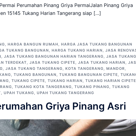
Permai Perumahan Pinang Griya PermaiJalan Pinang Griya
en 15145 Tukang Harian Tangerang siap […]
NG
,
HARGA BANGUN RUMAH
,
HARGA JASA TUKANG BANGUNAN
GA TUKANG BANGUNAN
,
HARGA TUKANG HARIAN
,
JASA RENOVA
N
,
JASA TUKANG BANGUNAN HARIAN TANGERANG
,
JASA TUKAN
N TERDEKAT
,
JASA TUKANG CIPETE
,
JASA TUKANG HARIAN
,
JA
NG
,
JASA TUKANG TANGERANG
,
KOTA TANGERANG
,
MANDOR
,
KANG
,
TUKANG BANGUNAN
,
TUKANG BANGUNAN CIPETE
,
TUKAN
RANG
,
TUKANG CIPETE
,
TUKANG HARIAN
,
TUKANG HARIAN CIPETE
ERANG
,
TUKANG KOTA TANGERANG
,
TUKANG PINANG
,
TUKANG
T
,
UPAH TUKANG
,
UPAH TUKANG TANGERANG
erumahan Griya Pinang Asri