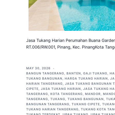
Jasa Tukang Harian Perumahan Buana Gardeni
RT.006/RW.001, Pinang, Kec. PinangKota Tang
MAY 30, 2026
BANGUN TANGERANG
,
BANTEN
,
GAJI TUKANG
,
HA
TUKANG BANGUNAN
,
HARGA TUKANG HARIAN
,
JA
HARIAN TANGERANG
,
JASA TUKANG BANGUNAN 
CIPETE
,
JASA TUKANG HARIAN
,
JASA TUKANG HA
TANGERANG
,
KOTA TANGERANG
,
MANDOR
,
MAND
TANGERANG
,
TUKANG
,
TUKANG BANGUNAN
,
TUK
BANGUNAN TANGERANG
,
TUKANG CIPETE
,
TUKAN
TUKANG HARIAN TANGERANG
,
TUKANG KOTA TA
TUKANG TERDEKAT
,
UPAH TUKANG
,
UPAH TUKAN