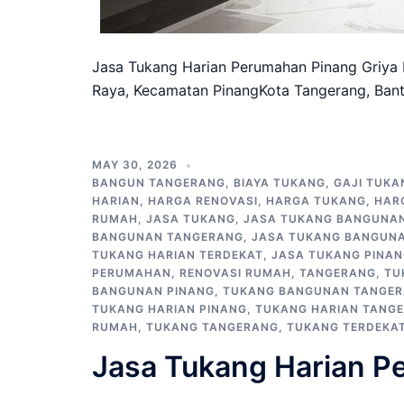
Jasa Tukang Harian Perumahan Pinang Griya 
Raya, Kecamatan PinangKota Tangerang, Bant
MAY 30, 2026
BANGUN TANGERANG
,
BIAYA TUKANG
,
GAJI TUKA
HARIAN
,
HARGA RENOVASI
,
HARGA TUKANG
,
HAR
RUMAH
,
JASA TUKANG
,
JASA TUKANG BANGUNA
BANGUNAN TANGERANG
,
JASA TUKANG BANGUNA
TUKANG HARIAN TERDEKAT
,
JASA TUKANG PINA
PERUMAHAN
,
RENOVASI RUMAH
,
TANGERANG
,
TU
BANGUNAN PINANG
,
TUKANG BANGUNAN TANGE
TUKANG HARIAN PINANG
,
TUKANG HARIAN TANG
RUMAH
,
TUKANG TANGERANG
,
TUKANG TERDEKA
Jasa Tukang Harian P