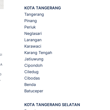
KOTA TANGERANG
Tangerang
Pinang
Periuk
Neglasari
Larangan
Karawaci
Karang Tengah
SI
Jatiuwung
G
SA
Cipondoh
Ciledug
G
Cibodas
,
Benda
Batuceper
KOTA TANGERANG SELATAN