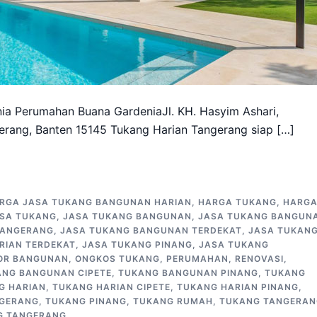
a Perumahan Buana GardeniaJl. KH. Hasyim Ashari,
erang, Banten 15145 Tukang Harian Tangerang siap […]
RGA JASA TUKANG BANGUNAN HARIAN
,
HARGA TUKANG
,
HARG
SA TUKANG
,
JASA TUKANG BANGUNAN
,
JASA TUKANG BANGUN
TANGERANG
,
JASA TUKANG BANGUNAN TERDEKAT
,
JASA TUKAN
RIAN TERDEKAT
,
JASA TUKANG PINANG
,
JASA TUKANG
OR BANGUNAN
,
ONGKOS TUKANG
,
PERUMAHAN
,
RENOVASI
,
ANG BANGUNAN CIPETE
,
TUKANG BANGUNAN PINANG
,
TUKANG
G HARIAN
,
TUKANG HARIAN CIPETE
,
TUKANG HARIAN PINANG
,
NGERANG
,
TUKANG PINANG
,
TUKANG RUMAH
,
TUKANG TANGERAN
G TANGERANG