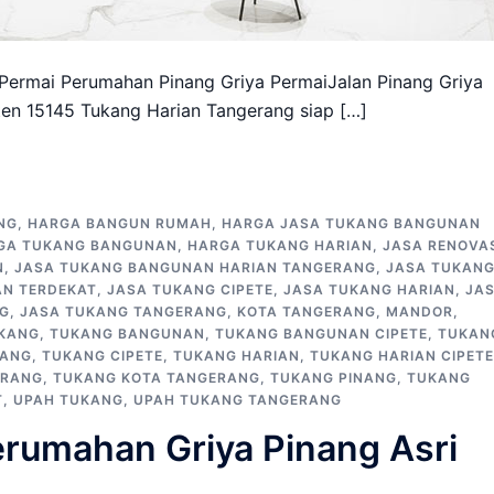
Permai Perumahan Pinang Griya PermaiJalan Pinang Griya
en 15145 Tukang Harian Tangerang siap […]
NG
,
HARGA BANGUN RUMAH
,
HARGA JASA TUKANG BANGUNAN
GA TUKANG BANGUNAN
,
HARGA TUKANG HARIAN
,
JASA RENOVA
N
,
JASA TUKANG BANGUNAN HARIAN TANGERANG
,
JASA TUKAN
N TERDEKAT
,
JASA TUKANG CIPETE
,
JASA TUKANG HARIAN
,
JA
NG
,
JASA TUKANG TANGERANG
,
KOTA TANGERANG
,
MANDOR
,
KANG
,
TUKANG BANGUNAN
,
TUKANG BANGUNAN CIPETE
,
TUKAN
RANG
,
TUKANG CIPETE
,
TUKANG HARIAN
,
TUKANG HARIAN CIPETE
ERANG
,
TUKANG KOTA TANGERANG
,
TUKANG PINANG
,
TUKANG
T
,
UPAH TUKANG
,
UPAH TUKANG TANGERANG
erumahan Griya Pinang Asri