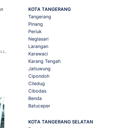
KOTA TANGERANG
an
Tangerang
Pinang
Periuk
Neglasari
Larangan
LL
,
Karawaci
Karang Tengah
Jatiuwung
Cipondoh
Ciledug
Cibodas
Benda
Batuceper
KOTA TANGERANG SELATAN