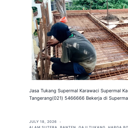
Jasa Tukang Supermal Karawaci Supermal Kar
Tangerang(021) 5466666 Bekerja di Supermal
JULY 18, 2026
ALAM SUTERA
,
BANTEN
,
GAJI TUKANG
,
HARGA B