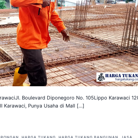
awaciJl. Boulevard Diponegoro No. 105Lippo Karawaci 12
l Karawaci, Punya Usaha di Mall […]
ORONGAN
,
HARGA TUKANG
,
HARGA TUKANG BANGUNAN
,
JASA