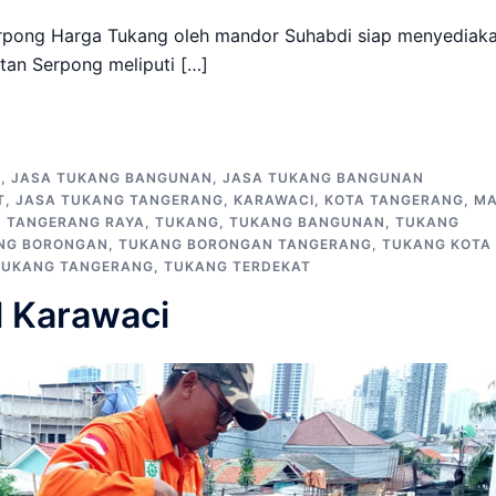
rpong Harga Tukang oleh mandor Suhabdi siap menyediak
tan Serpong meliputi […]
G
,
JASA TUKANG BANGUNAN
,
JASA TUKANG BANGUNAN
T
,
JASA TUKANG TANGERANG
,
KARAWACI
,
KOTA TANGERANG
,
MA
,
TANGERANG RAYA
,
TUKANG
,
TUKANG BANGUNAN
,
TUKANG
NG BORONGAN
,
TUKANG BORONGAN TANGERANG
,
TUKANG KOTA
TUKANG TANGERANG
,
TUKANG TERDEKAT
 Karawaci