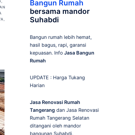
Bangun Rumah
G
,
AN
bersama mandor
A
Suhabdi
YA
,
Bangun rumah lebih hemat,
hasil bagus, rapi, garansi
kepuasan. Info
Jasa Bangun
Rumah
UPDATE :
Harga Tukang
Harian
Jasa Renovasi Rumah
Tangerang
dan Jasa Renovasi
Rumah Tangerang Selatan
ditangani oleh mandor
bangunan Suhabdi,