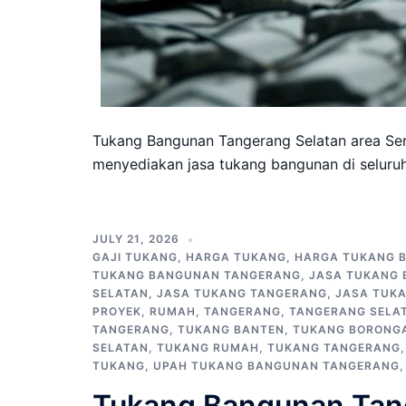
Tukang Bangunan Tangerang Selatan area Se
menyediakan jasa tukang bangunan di seluru
JULY 21, 2026
GAJI TUKANG
,
HARGA TUKANG
,
HARGA TUKANG 
TUKANG BANGUNAN TANGERANG
,
JASA TUKANG 
SELATAN
,
JASA TUKANG TANGERANG
,
JASA TUK
PROYEK
,
RUMAH
,
TANGERANG
,
TANGERANG SELA
TANGERANG
,
TUKANG BANTEN
,
TUKANG BORONG
SELATAN
,
TUKANG RUMAH
,
TUKANG TANGERANG
TUKANG
,
UPAH TUKANG BANGUNAN TANGERANG
Tukang Bangunan Tang