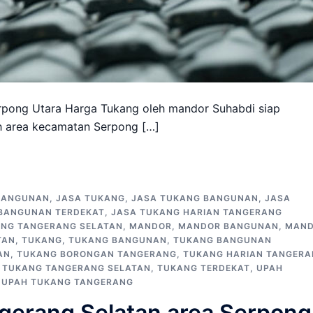
rpong Utara Harga Tukang oleh mandor Suhabdi siap
h area kecamatan Serpong […]
BANGUNAN
,
JASA TUKANG
,
JASA TUKANG BANGUNAN
,
JASA
BANGUNAN TERDEKAT
,
JASA TUKANG HARIAN TANGERANG
ANG TANGERANG SELATAN
,
MANDOR
,
MANDOR BANGUNAN
,
MAN
TAN
,
TUKANG
,
TUKANG BANGUNAN
,
TUKANG BANGUNAN
AN
,
TUKANG BORONGAN TANGERANG
,
TUKANG HARIAN TANGER
,
TUKANG TANGERANG SELATAN
,
TUKANG TERDEKAT
,
UPAH
,
UPAH TUKANG TANGERANG
erang Selatan area Serpong