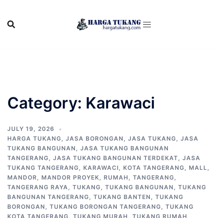
Skip
to
content
Category:
Karawaci
JULY 19, 2026
HARGA TUKANG
,
JASA BORONGAN
,
JASA TUKANG
,
JASA
TUKANG BANGUNAN
,
JASA TUKANG BANGUNAN
TANGERANG
,
JASA TUKANG BANGUNAN TERDEKAT
,
JASA
TUKANG TANGERANG
,
KARAWACI
,
KOTA TANGERANG
,
MALL
,
MANDOR
,
MANDOR PROYEK
,
RUMAH
,
TANGERANG
,
TANGERANG RAYA
,
TUKANG
,
TUKANG BANGUNAN
,
TUKANG
BANGUNAN TANGERANG
,
TUKANG BANTEN
,
TUKANG
BORONGAN
,
TUKANG BORONGAN TANGERANG
,
TUKANG
KOTA TANGERANG
,
TUKANG MURAH
,
TUKANG RUMAH
,