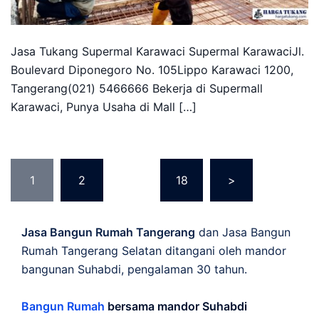
Jasa Tukang Supermal Karawaci Supermal KarawaciJl.
Boulevard Diponegoro No. 105Lippo Karawaci 1200,
Tangerang(021) 5466666 Bekerja di Supermall
Karawaci, Punya Usaha di Mall […]
Posts
1
2
…
18
>
pagination
Jasa Bangun Rumah Tangerang
dan Jasa Bangun
Rumah Tangerang Selatan ditangani oleh mandor
bangunan Suhabdi, pengalaman 30 tahun.
Bangun Rumah
bersama mandor Suhabdi