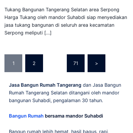
Tukang Bangunan Tangerang Selatan area Serpong
Harga Tukang oleh mandor Suhabdi siap menyediakan
jasa tukang bangunan di seluruh area kecamatan
Serpong meliputi […]
Posts
1
2
…
71
>
pagination
Jasa Bangun Rumah Tangerang
dan Jasa Bangun
Rumah Tangerang Selatan ditangani oleh mandor
bangunan Suhabdi, pengalaman 30 tahun.
Bangun Rumah
bersama mandor Suhabdi
Bangun rumah lebih hemat, hasil bagus, rapi,