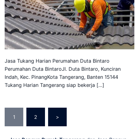
Jasa Tukang Harian Perumahan Duta Bintaro
Perumahan Duta BintaroJl. Duta Bintaro, Kunciran
Indah, Kec. PinangKota Tangerang, Banten 15144
Tukang Harian Tangerang siap bekerja […]
Posts
1
2
>
pagination