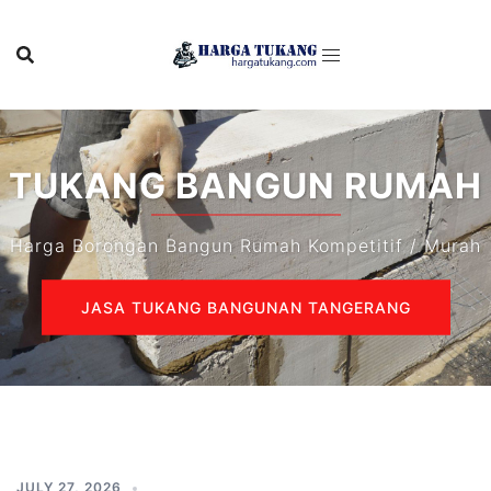
Skip
to
content
TUKANG BANGUN RUMAH
Harga Borongan Bangun Rumah Kompetitif / Murah
JASA TUKANG BANGUNAN TANGERANG
JULY 27, 2026