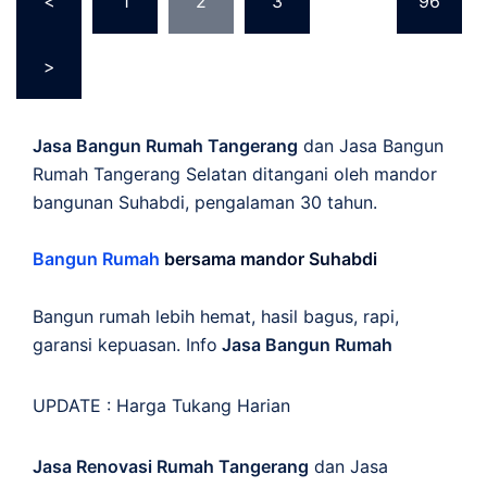
<
1
2
3
…
96
pagination
>
Jasa Bangun Rumah Tangerang
dan Jasa Bangun
Rumah Tangerang Selatan ditangani oleh mandor
bangunan Suhabdi, pengalaman 30 tahun.
Bangun Rumah
bersama mandor Suhabdi
Bangun rumah lebih hemat, hasil bagus, rapi,
garansi kepuasan. Info
Jasa Bangun Rumah
UPDATE :
Harga Tukang Harian
Jasa Renovasi Rumah Tangerang
dan Jasa