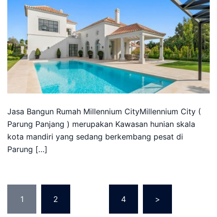
Jasa Bangun Rumah Millennium CityMillennium City (
Parung Panjang ) merupakan Kawasan hunian skala
kota mandiri yang sedang berkembang pesat di
Parung […]
Posts
1
2
…
4
>
pagination