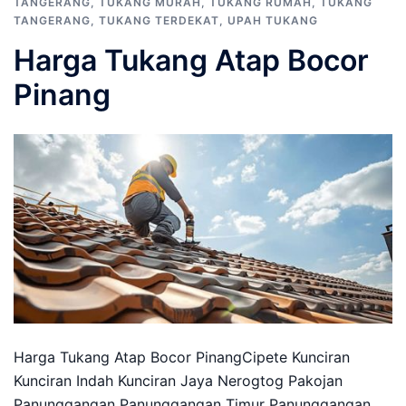
TANGERANG
,
TUKANG MURAH
,
TUKANG RUMAH
,
TUKANG
TANGERANG
,
TUKANG TERDEKAT
,
UPAH TUKANG
Harga Tukang Atap Bocor
Pinang
Harga Tukang Atap Bocor PinangCipete Kunciran
Kunciran Indah Kunciran Jaya Nerogtog Pakojan
Panunggangan Panunggangan Timur Panunggangan