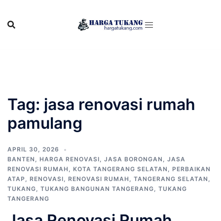
Skip
to
content
Tag:
jasa renovasi rumah
pamulang
APRIL 30, 2026
BANTEN
,
HARGA RENOVASI
,
JASA BORONGAN
,
JASA
RENOVASI RUMAH
,
KOTA TANGERANG SELATAN
,
PERBAIKAN
ATAP
,
RENOVASI
,
RENOVASI RUMAH
,
TANGERANG SELATAN
,
TUKANG
,
TUKANG BANGUNAN TANGERANG
,
TUKANG
TANGERANG
Jasa Renovasi Rumah