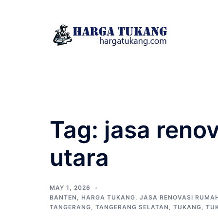
Skip
to
content
Tag:
jasa reno
utara
MAY 1, 2026
BANTEN
,
HARGA TUKANG
,
JASA RENOVASI RUMA
TANGERANG
,
TANGERANG SELATAN
,
TUKANG
,
TU