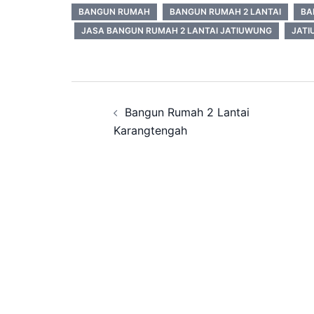
BANGUN RUMAH
BANGUN RUMAH 2 LANTAI
BA
JASA BANGUN RUMAH 2 LANTAI JATIUWUNG
JAT
Post
Bangun Rumah 2 Lantai
navigation
Karangtengah