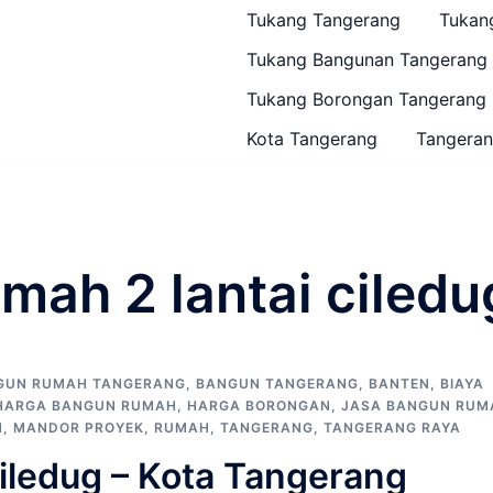
Tukang Tangerang
Tukan
Tukang Bangunan Tangerang
Tukang Borongan Tangerang
Kota Tangerang
Tangeran
mah 2 lantai ciledu
GUN RUMAH TANGERANG
,
BANGUN TANGERANG
,
BANTEN
,
BIAYA
HARGA BANGUN RUMAH
,
HARGA BORONGAN
,
JASA BANGUN RUM
N
,
MANDOR PROYEK
,
RUMAH
,
TANGERANG
,
TANGERANG RAYA
ledug – Kota Tangerang