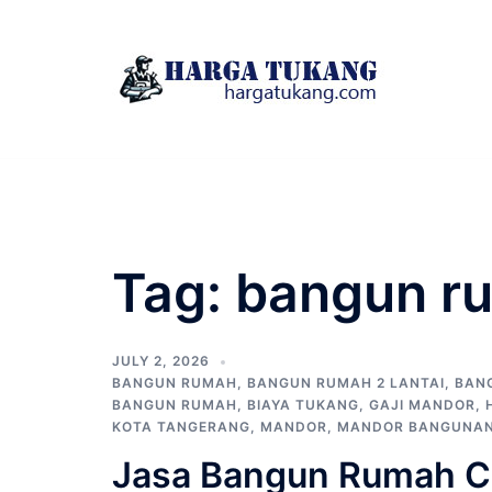
Skip
to
content
Tag:
bangun ru
JULY 2, 2026
BANGUN RUMAH
,
BANGUN RUMAH 2 LANTAI
,
BAN
BANGUN RUMAH
,
BIAYA TUKANG
,
GAJI MANDOR
,
KOTA TANGERANG
,
MANDOR
,
MANDOR BANGUNA
Jasa Bangun Rumah Ci