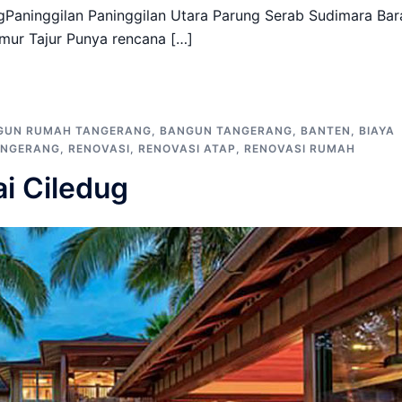
Paninggilan Paninggilan Utara Parung Serab Sudimara Bar
mur Tajur Punya rencana […]
GUN RUMAH TANGERANG
,
BANGUN TANGERANG
,
BANTEN
,
BIAYA
ANGERANG
,
RENOVASI
,
RENOVASI ATAP
,
RENOVASI RUMAH
i Ciledug