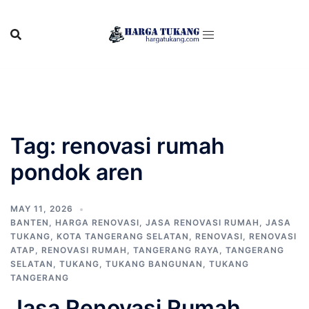
Skip
to
content
Tag:
renovasi rumah
pondok aren
MAY 11, 2026
BANTEN
,
HARGA RENOVASI
,
JASA RENOVASI RUMAH
,
JASA
TUKANG
,
KOTA TANGERANG SELATAN
,
RENOVASI
,
RENOVASI
ATAP
,
RENOVASI RUMAH
,
TANGERANG RAYA
,
TANGERANG
SELATAN
,
TUKANG
,
TUKANG BANGUNAN
,
TUKANG
TANGERANG
Jasa Renovasi Rumah