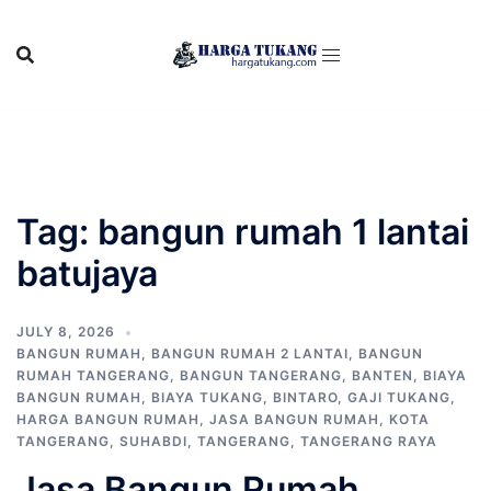
Skip
to
content
Tag:
bangun rumah 1 lantai
batujaya
JULY 8, 2026
BANGUN RUMAH
,
BANGUN RUMAH 2 LANTAI
,
BANGUN
RUMAH TANGERANG
,
BANGUN TANGERANG
,
BANTEN
,
BIAYA
BANGUN RUMAH
,
BIAYA TUKANG
,
BINTARO
,
GAJI TUKANG
,
HARGA BANGUN RUMAH
,
JASA BANGUN RUMAH
,
KOTA
TANGERANG
,
SUHABDI
,
TANGERANG
,
TANGERANG RAYA
Jasa Bangun Rumah