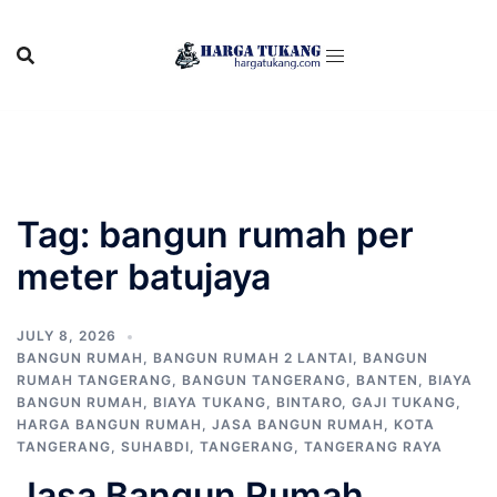
Skip
to
content
Tag:
bangun rumah per
meter batujaya
JULY 8, 2026
BANGUN RUMAH
,
BANGUN RUMAH 2 LANTAI
,
BANGUN
RUMAH TANGERANG
,
BANGUN TANGERANG
,
BANTEN
,
BIAYA
BANGUN RUMAH
,
BIAYA TUKANG
,
BINTARO
,
GAJI TUKANG
,
HARGA BANGUN RUMAH
,
JASA BANGUN RUMAH
,
KOTA
TANGERANG
,
SUHABDI
,
TANGERANG
,
TANGERANG RAYA
Jasa Bangun Rumah