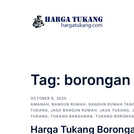
Skip
to
content
Tag:
borongan 
OCTOBER 9, 2025
AMANAH
,
BANGUN RUMAH
,
BANGUN RUMAH TAN
TUKANG
,
JASA BANGUN RUMAH
,
JASA TUKANG
,
TUKANG
,
TUKANG BANGUNAN
,
TUKANG BORONG
Harga Tukang Borong