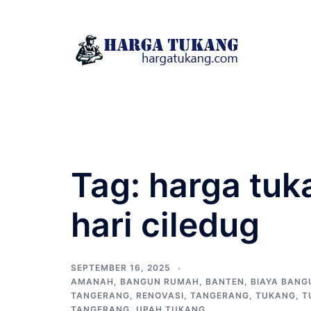
Skip
to
content
Tag:
harga tuk
hari ciledug
SEPTEMBER 16, 2025
AMANAH
,
BANGUN RUMAH
,
BANTEN
,
BIAYA BAN
TANGERANG
,
RENOVASI
,
TANGERANG
,
TUKANG
,
T
TANGERANG
,
UPAH TUKANG