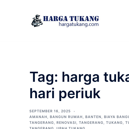
Skip
to
content
Tag:
harga tuk
hari periuk
SEPTEMBER 16, 2025
AMANAH
,
BANGUN RUMAH
,
BANTEN
,
BIAYA BAN
TANGERANG
,
RENOVASI
,
TANGERANG
,
TUKANG
,
T
TANGERANG
,
UPAH TUKANG