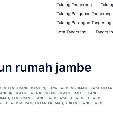
Tukang Tangerang
Tukan
Tukang Bangunan Tangerang
Tukang Borongan Tangerang
Kota Tangerang
Tangeran
un rumah jambe
GUN TANGERANG
,
BANTEN
,
BIAYA BANGUN RUMAH
,
BIAYA TUKA
BANGUN RUMAH
,
JASA RENOVASI RUMAH
,
JASA TUKANG
,
RUMAH
,
TANGERANG
,
TANGERANG RAYA
,
TUKANG
,
TUKANG
N
,
TUKANG MURAH
,
TUKANG RUMAH
,
TUKANG TANGERANG
,