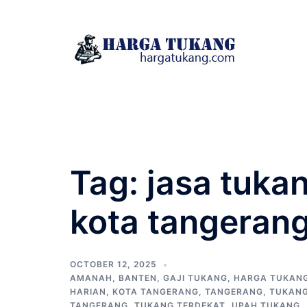
Skip
to
content
Tag:
jasa tuka
kota tangeran
OCTOBER 12, 2025
AMANAH
,
BANTEN
,
GAJI TUKANG
,
HARGA TUKAN
HARIAN
,
KOTA TANGERANG
,
TANGERANG
,
TUKAN
TANGERANG
,
TUKANG TERDEKAT
,
UPAH TUKANG