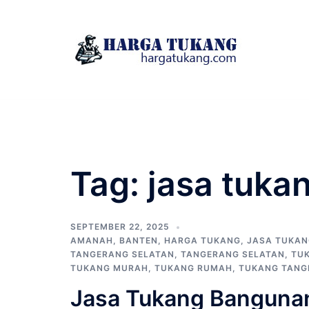
Skip
to
content
Tag:
jasa tuka
SEPTEMBER 22, 2025
AMANAH
,
BANTEN
,
HARGA TUKANG
,
JASA TUKAN
TANGERANG SELATAN
,
TANGERANG SELATAN
,
TU
TUKANG MURAH
,
TUKANG RUMAH
,
TUKANG TANG
Jasa Tukang Banguna