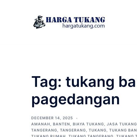
Skip
to
content
Tag:
tukang b
pagedangan
DECEMBER 14, 2025
AMANAH
,
BANTEN
,
BIAYA TUKANG
,
JASA TUKANG
TANGERANG
,
TANGERANG
,
TUKANG
,
TUKANG BA
TUKANG RUMAH
,
TUKANG TANGERANG
,
TUKANG 