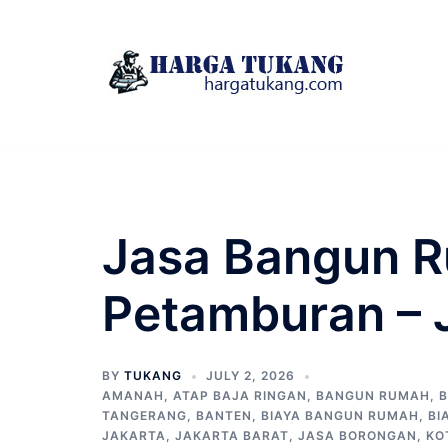
Skip
to
content
Jasa Bangun R
Petamburan – 
BY
TUKANG
JULY 2, 2026
AMANAH
,
ATAP BAJA RINGAN
,
BANGUN RUMAH
,
B
TANGERANG
,
BANTEN
,
BIAYA BANGUN RUMAH
,
BI
JAKARTA
,
JAKARTA BARAT
,
JASA BORONGAN
,
KO