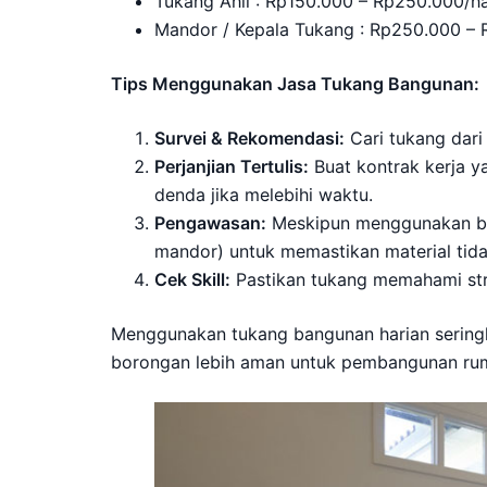
Tukang Ahli : Rp150.000 – Rp250.000/ha
Mandor / Kepala Tukang : Rp250.000 – 
Tips Menggunakan Jasa Tukang Bangunan:
Survei & Rekomendasi:
Cari tukang dari
Perjanjian Tertulis:
Buat kontrak kerja y
denda jika melebihi waktu.
Pengawasan:
Meskipun menggunakan bor
mandor) untuk memastikan material tidak
Cek Skill:
Pastikan tukang memahami str
Menggunakan tukang bangunan harian seringka
borongan lebih aman untuk pembangunan rum