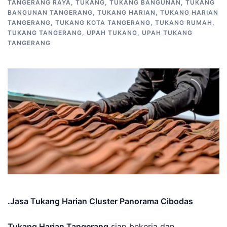
TANGERANG RAYA
,
TUKANG
,
TUKANG BANGUNAN
,
TUKANG
BANGUNAN TANGERANG
,
TUKANG HARIAN
,
TUKANG HARIAN
TANGERANG
,
TUKANG KOTA TANGERANG
,
TUKANG RUMAH
,
TUKANG TANGERANG
,
UPAH TUKANG
,
UPAH TUKANG
TANGERANG
.Jasa Tukang Harian Cluster Panorama Cibodas
Tukang Harian Tangerang
siap bekerja dan