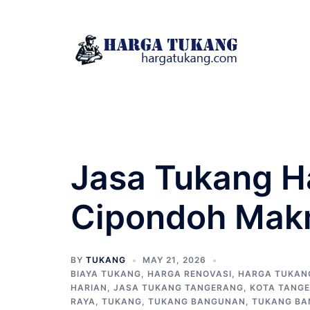
Skip
to
content
Jasa Tukang H
Cipondoh Mak
BY
TUKANG
MAY 21, 2026
BIAYA TUKANG
,
HARGA RENOVASI
,
HARGA TUKAN
HARIAN
,
JASA TUKANG TANGERANG
,
KOTA TANG
RAYA
,
TUKANG
,
TUKANG BANGUNAN
,
TUKANG BA