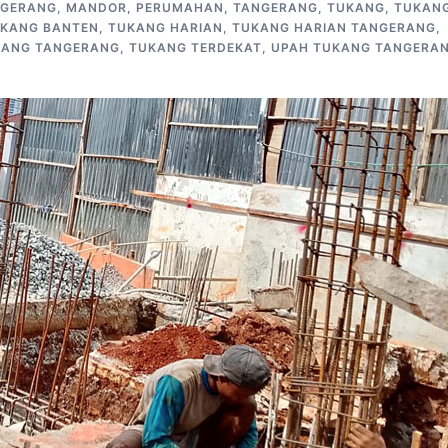
NGERANG
,
MANDOR
,
PERUMAHAN
,
TANGERANG
,
TUKANG
,
TUKAN
KANG BANTEN
,
TUKANG HARIAN
,
TUKANG HARIAN TANGERANG
,
KANG TANGERANG
,
TUKANG TERDEKAT
,
UPAH TUKANG TANGERA