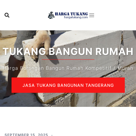
Skip
to
content
TUKANG BANGUN RUMAH
Harga Borongan Bangun Rumah Kompetitif / Murah
JASA TUKANG BANGUNAN TANGERANG
SEPTEMBER 15, 2025