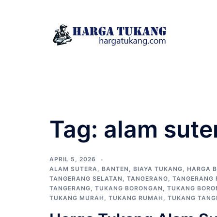
Skip
to
content
Tag:
alam suter
APRIL 5, 2026
ALAM SUTERA
,
BANTEN
,
BIAYA TUKANG
,
HARGA 
TANGERANG SELATAN
,
TANGERANG
,
TANGERANG 
TANGERANG
,
TUKANG BORONGAN
,
TUKANG BORO
TUKANG MURAH
,
TUKANG RUMAH
,
TUKANG TANG