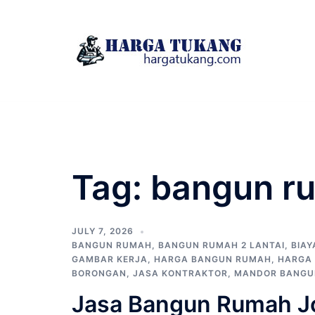
Skip
to
content
Tag:
bangun ru
JULY 7, 2026
BANGUN RUMAH
,
BANGUN RUMAH 2 LANTAI
,
BIA
GAMBAR KERJA
,
HARGA BANGUN RUMAH
,
HARGA
BORONGAN
,
JASA KONTRAKTOR
,
MANDOR BANG
Jasa Bangun Rumah J