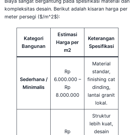
Biaya sangat bergantung pada spesifikasi material dan
kompleksitas desain. Berikut adalah kisaran harga per
meter persegi ($/m^2$):
Estimasi
Kategori
Keterangan
Harga per
Bangunan
Spesifikasi
m2
Material
Rp
standar,
Sederhana /
6.000.000 –
finishing cat
Minimalis
Rp
dinding,
8.000.000
lantai granit
lokal.
Struktur
lebih kuat,
Rp
desain