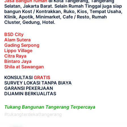
Jasa bangun rumah
di Kota Tangerang, Tangerang
Selatan, Jakarta Barat
. Selain Rumah Tinggal juga siap
bangun Kost / Kontrakkan, Ruko, Kios, Tempat Usaha,
Klinik, Apotik, Minimarket, Cafe / Resto, Rumah
Cluster, Gedung, Hotel.
BSD City
Alam Sutera
Gading Serpong
Lippo Village
Citra Raya
Bintaro Jaya
Shila at Sawangan
KONSULTASI
GRATIS
SURVEY LOKASI TANPA BIAYA
GARANSI PEKERJAAN
DIJAMIN BERKUALITAS
Tukang Bangunan Tangerang Terpercaya
#tukangterdekattangerang