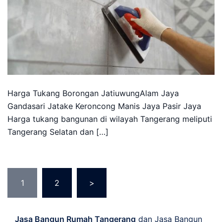
Harga Tukang Borongan JatiuwungAlam Jaya
Gandasari Jatake Keroncong Manis Jaya Pasir Jaya
Harga tukang bangunan di wilayah Tangerang meliputi
Tangerang Selatan dan […]
Posts
1
2
>
pagination
Jasa Bangun Rumah Tangerang
dan Jasa Bangun