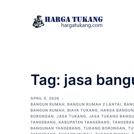
Skip
to
content
Tag:
jasa bang
APRIL 4, 2026
BANGUN RUMAH
,
BANGUN RUMAH 2 LANTAI
,
BAN
BANGUN RUMAH
,
BIAYA TUKANG
,
HARGA BANGUN
BORONGAN
,
JASA TUKANG
,
JASA TUKANG BANG
TANGERANG
,
KABUPATEN TANGERANG
,
TANGERA
BANGUNAN TANGERANG
,
TUKANG BORONGAN
,
TU