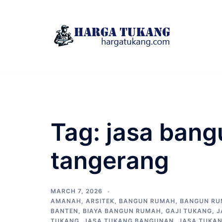
Skip
to
content
Tag:
jasa ban
tangerang
MARCH 7, 2026
AMANAH
,
ARSITEK
,
BANGUN RUMAH
,
BANGUN RU
BANTEN
,
BIAYA BANGUN RUMAH
,
GAJI TUKANG
,
J
TUKANG
,
JASA TUKANG BANGUNAN
,
JASA TUKA