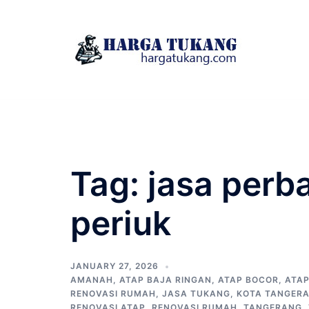
Skip
to
content
Tag:
jasa perb
periuk
JANUARY 27, 2026
AMANAH
,
ATAP BAJA RINGAN
,
ATAP BOCOR
,
ATA
RENOVASI RUMAH
,
JASA TUKANG
,
KOTA TANGER
RENOVASI ATAP
,
RENOVASI RUMAH
,
TANGERANG
,