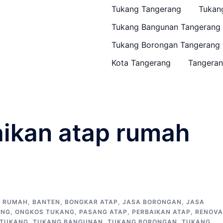
Tukang Tangerang
Tukan
Tukang Bangunan Tangerang
Tukang Borongan Tangerang
Kota Tangerang
Tangeran
aikan atap rumah
P RUMAH
,
BANTEN
,
BONGKAR ATAP
,
JASA BORONGAN
,
JASA
ANG
,
ONGKOS TUKANG
,
PASANG ATAP
,
PERBAIKAN ATAP
,
RENOVA
TUKANG
,
TUKANG BANGUNAN
,
TUKANG BORONGAN
,
TUKANG