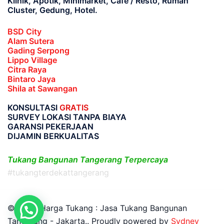
Klinik, Apotik, Minimarket, Cafe / Resto, Rumah
Cluster, Gedung, Hotel.
BSD City
Alam Sutera
Gading Serpong
Lippo Village
Citra Raya
Bintaro Jaya
Shila at Sawangan
KONSULTASI
GRATIS
SURVEY LOKASI TANPA BIAYA
GARANSI PEKERJAAN
DIJAMIN BERKUALITAS
Tukang Bangunan Tangerang Terpercaya
#tukangterdekattangerang
© 2026 Harga Tukang : Jasa Tukang Bangunan
Tangerang - Jakarta.. Proudly powered by
Sydney