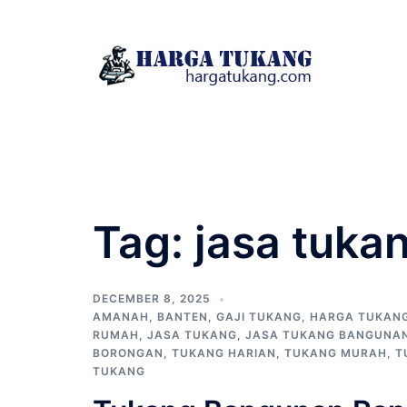
Skip
to
content
Tag:
jasa tuka
DECEMBER 8, 2025
AMANAH
,
BANTEN
,
GAJI TUKANG
,
HARGA TUKAN
RUMAH
,
JASA TUKANG
,
JASA TUKANG BANGUNA
BORONGAN
,
TUKANG HARIAN
,
TUKANG MURAH
,
T
TUKANG