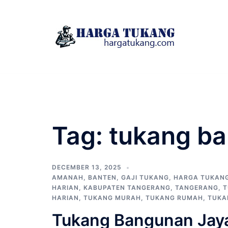
Skip
to
content
Tag:
tukang ba
DECEMBER 13, 2025
AMANAH
,
BANTEN
,
GAJI TUKANG
,
HARGA TUKAN
HARIAN
,
KABUPATEN TANGERANG
,
TANGERANG
,
T
HARIAN
,
TUKANG MURAH
,
TUKANG RUMAH
,
TUKA
Tukang Bangunan Jaya