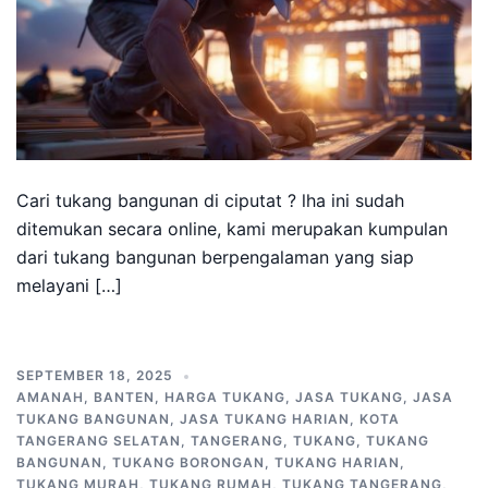
Cari tukang bangunan di ciputat ? lha ini sudah
ditemukan secara online, kami merupakan kumpulan
dari tukang bangunan berpengalaman yang siap
melayani […]
SEPTEMBER 18, 2025
AMANAH
,
BANTEN
,
HARGA TUKANG
,
JASA TUKANG
,
JASA
TUKANG BANGUNAN
,
JASA TUKANG HARIAN
,
KOTA
TANGERANG SELATAN
,
TANGERANG
,
TUKANG
,
TUKANG
BANGUNAN
,
TUKANG BORONGAN
,
TUKANG HARIAN
,
TUKANG MURAH
,
TUKANG RUMAH
,
TUKANG TANGERANG
,