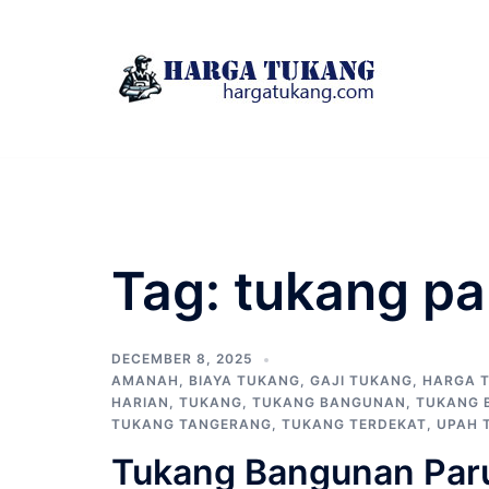
Skip
to
content
Tag:
tukang pa
DECEMBER 8, 2025
AMANAH
,
BIAYA TUKANG
,
GAJI TUKANG
,
HARGA 
HARIAN
,
TUKANG
,
TUKANG BANGUNAN
,
TUKANG 
TUKANG TANGERANG
,
TUKANG TERDEKAT
,
UPAH 
Tukang Bangunan Par