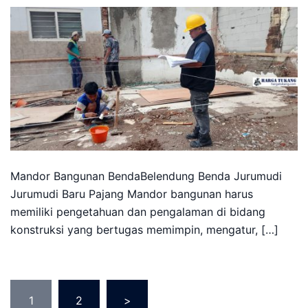
Mandor Bangunan BendaBelendung Benda Jurumudi
Jurumudi Baru Pajang Mandor bangunan harus
memiliki pengetahuan dan pengalaman di bidang
konstruksi yang bertugas memimpin, mengatur, […]
Posts
1
2
>
pagination