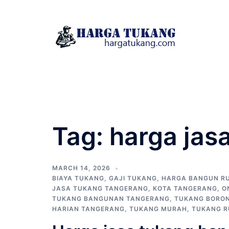
Skip
to
content
Tag:
harga jas
MARCH 14, 2026
BIAYA TUKANG
,
GAJI TUKANG
,
HARGA BANGUN R
JASA TUKANG TANGERANG
,
KOTA TANGERANG
,
O
TUKANG BANGUNAN TANGERANG
,
TUKANG BORO
HARIAN TANGERANG
,
TUKANG MURAH
,
TUKANG 