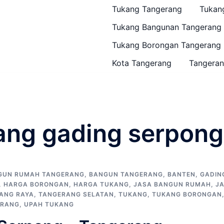
Tukang Tangerang
Tukan
Tukang Bangunan Tangerang
Tukang Borongan Tangerang
Kota Tangerang
Tangeran
ang gading serpong
GUN RUMAH TANGERANG
,
BANGUN TANGERANG
,
BANTEN
,
GADIN
,
HARGA BORONGAN
,
HARGA TUKANG
,
JASA BANGUN RUMAH
,
J
ANG RAYA
,
TANGERANG SELATAN
,
TUKANG
,
TUKANG BORONGAN
ERANG
,
UPAH TUKANG