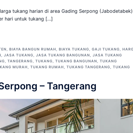
arga tukang harian di area Gading Serpong (Jabodetabek)
 hari untuk tukang […]
TEN
,
BIAYA BANGUN RUMAH
,
BIAYA TUKANG
,
GAJI TUKANG
,
HAR
N
,
JASA TUKANG
,
JASA TUKANG BANGUNAN
,
JASA TUKANG
NG
,
TANGERANG
,
TUKANG
,
TUKANG BANGUNAN
,
TUKANG
KANG MURAH
,
TUKANG RUMAH
,
TUKANG TANGERANG
,
TUKANG
Serpong – Tangerang