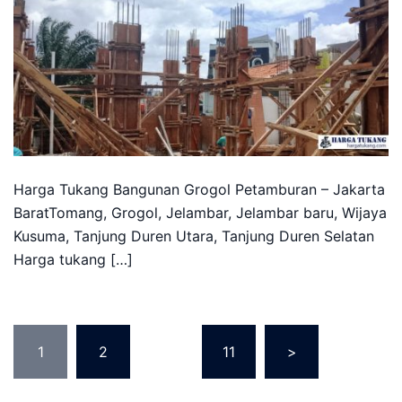
Harga Tukang Bangunan Grogol Petamburan – Jakarta
BaratTomang, Grogol, Jelambar, Jelambar baru, Wijaya
Kusuma, Tanjung Duren Utara, Tanjung Duren Selatan
Harga tukang […]
Posts
1
2
…
11
>
pagination