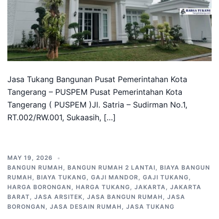
Jasa Tukang Bangunan Pusat Pemerintahan Kota
Tangerang – PUSPEM Pusat Pemerintahan Kota
Tangerang ( PUSPEM )Jl. Satria – Sudirman No.1,
RT.002/RW.001, Sukaasih, […]
MAY 19, 2026
BANGUN RUMAH
,
BANGUN RUMAH 2 LANTAI
,
BIAYA BANGUN
RUMAH
,
BIAYA TUKANG
,
GAJI MANDOR
,
GAJI TUKANG
,
HARGA BORONGAN
,
HARGA TUKANG
,
JAKARTA
,
JAKARTA
BARAT
,
JASA ARSITEK
,
JASA BANGUN RUMAH
,
JASA
BORONGAN
,
JASA DESAIN RUMAH
,
JASA TUKANG