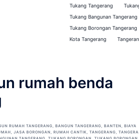
Tukang Tangerang
Tukan
Tukang Bangunan Tangerang
Tukang Borongan Tangerang
Kota Tangerang
Tangeran
gun rumah benda
g
GUN RUMAH TANGERANG
,
BANGUN TANGERANG
,
BANTEN
,
BIAYA
UMAH
,
JASA BORONGAN
,
RUMAH CANTIK
,
TANGERANG
,
TANGER
NGUNAN TANGERANG
,
TUKANG BORONGAN
,
TUKANG BORONGAN