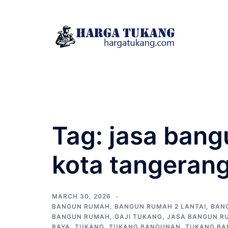
Skip
to
content
Tag:
jasa ban
kota tangeran
MARCH 30, 2026
BANGUN RUMAH
,
BANGUN RUMAH 2 LANTAI
,
BAN
BANGUN RUMAH
,
GAJI TUKANG
,
JASA BANGUN R
RAYA
,
TUKANG
,
TUKANG BANGUNAN
,
TUKANG BA