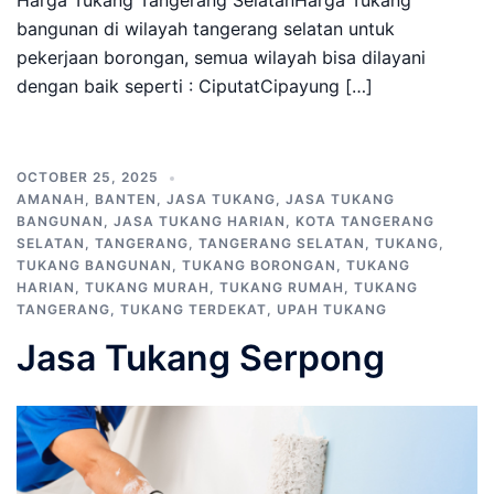
Harga Tukang Tangerang SelatanHarga Tukang
bangunan di wilayah tangerang selatan untuk
pekerjaan borongan, semua wilayah bisa dilayani
dengan baik seperti : CiputatCipayung […]
OCTOBER 25, 2025
AMANAH
,
BANTEN
,
JASA TUKANG
,
JASA TUKANG
BANGUNAN
,
JASA TUKANG HARIAN
,
KOTA TANGERANG
SELATAN
,
TANGERANG
,
TANGERANG SELATAN
,
TUKANG
,
TUKANG BANGUNAN
,
TUKANG BORONGAN
,
TUKANG
HARIAN
,
TUKANG MURAH
,
TUKANG RUMAH
,
TUKANG
TANGERANG
,
TUKANG TERDEKAT
,
UPAH TUKANG
Jasa Tukang Serpong