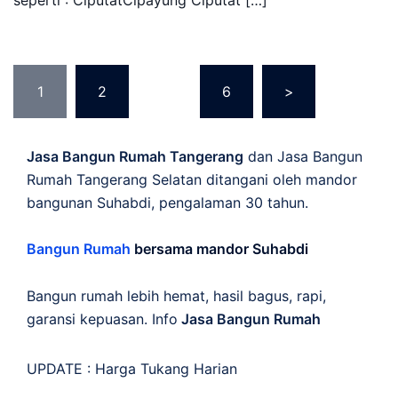
seperti : CiputatCipayung Ciputat […]
Posts
1
2
…
6
>
pagination
Jasa Bangun Rumah Tangerang
dan Jasa Bangun
Rumah Tangerang Selatan ditangani oleh mandor
bangunan Suhabdi, pengalaman 30 tahun.
Bangun Rumah
bersama mandor Suhabdi
Bangun rumah lebih hemat, hasil bagus, rapi,
garansi kepuasan. Info
Jasa Bangun Rumah
UPDATE :
Harga Tukang Harian