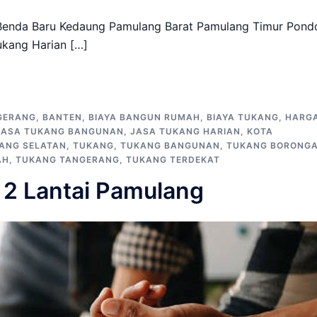
enda Baru Kedaung Pamulang Barat Pamulang Timur Pond
ukang Harian […]
GERANG
,
BANTEN
,
BIAYA BANGUN RUMAH
,
BIAYA TUKANG
,
HARG
JASA TUKANG BANGUNAN
,
JASA TUKANG HARIAN
,
KOTA
ANG SELATAN
,
TUKANG
,
TUKANG BANGUNAN
,
TUKANG BORONG
AH
,
TUKANG TANGERANG
,
TUKANG TERDEKAT
 2 Lantai Pamulang