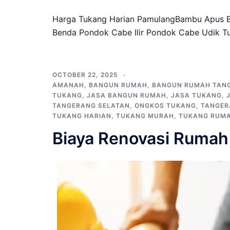
Harga Tukang Harian PamulangBambu Apus B
Benda Pondok Cabe Ilir Pondok Cabe Udik T
OCTOBER 22, 2025
AMANAH
,
BANGUN RUMAH
,
BANGUN RUMAH TAN
TUKANG
,
JASA BANGUN RUMAH
,
JASA TUKANG
,
TANGERANG SELATAN
,
ONGKOS TUKANG
,
TANGER
TUKANG HARIAN
,
TUKANG MURAH
,
TUKANG RUM
Biaya Renovasi Rumah