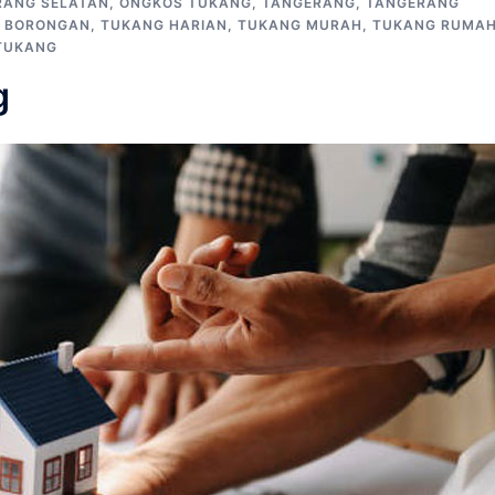
RANG SELATAN
,
ONGKOS TUKANG
,
TANGERANG
,
TANGERANG
 BORONGAN
,
TUKANG HARIAN
,
TUKANG MURAH
,
TUKANG RUMA
TUKANG
g