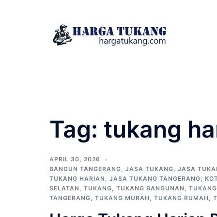
Skip
to
content
Tag:
tukang ha
APRIL 30, 2026
BANGUN TANGERANG
,
JASA TUKANG
,
JASA TUK
TUKANG HARIAN
,
JASA TUKANG TANGERANG
,
KO
SELATAN
,
TUKANG
,
TUKANG BANGUNAN
,
TUKANG
TANGERANG
,
TUKANG MURAH
,
TUKANG RUMAH
,